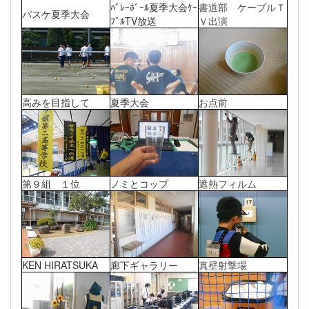
ﾊﾞﾚｰﾎﾞｰﾙ夏季大会ｹｰ
書道部 ケーブルＴ
バスケ夏季大会
ﾌﾞﾙTV放送
Ｖ出演
高みを目指して
夏季大会
お点前
第９組 １位
ノミとコップ
遮熱フィルム
KEN HIRATSUKA
廊下ギャラリー
真壁射撃場