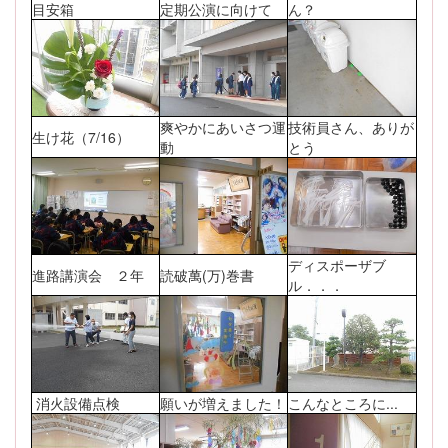
目安箱
定期公演に向けて
ん？
爽やかにあいさつ運
技術員さん、ありが
生け花（7/16）
動
とう
ディスポーザブ
進路講演会 ２年
読破萬(万)巻書
ル．．．
消火設備点検
願いが増えました！
こんなところに...