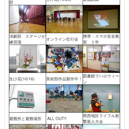
部
演劇部 ステージが
携帯・スマホ安全教
オンライン壮行会
練習場
室 １年
図書館でハロウィー
生け花(10/16)
美術部作品製作中！
ン
県西地区ライフル射
避難所と避難場所
ALL OUT!!
撃新人大会