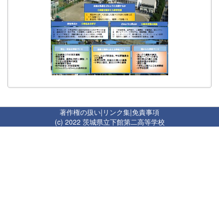
著作権の扱い
|
リンク集
|
免責事項
(c) 2022 茨城県立下館第二高等学校