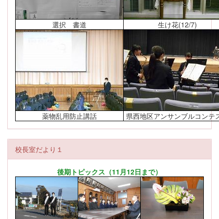
選択 書道
生け花(12/7)
薬物乱用防止講話
県西地区アンサンブルコンテ
校長室だより１
後期トピックス（11月12日まで）