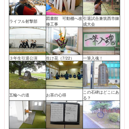
図書館 可動棚へ改
引退試合兼筑西市錬
ライフル射撃部
修工事
成大会
３年生引退公演
生け花（7/22）
一筆入魂！
この石碑はどこにあ
五輪への道
お茶の心得
る？