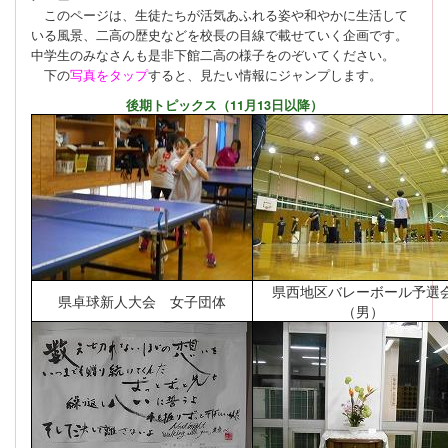
このページは、生徒たちが活気あふれる姿や和やかに生活して
いる風景、二高の歴史などを校長の目線で載せていく企画です。
中学生のみなさんも是非下館二高の様子をのぞいてください。
下の
写真をタップ
すると、見たい情報にジャンプします。
後期トピックス（11月13日以降）
県西地区バレーボール予選
県卓球新人大会 女子団体
（男）