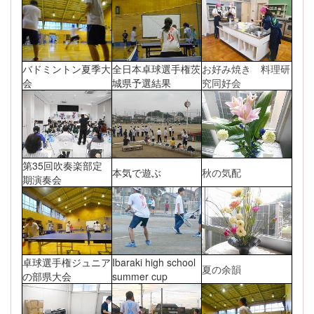
バドミントン夏季大
全日本卓球選手権茨
お好み焼き 料理研
会
城県予選結果
究同好会
第35回吹奏楽部定
本気で遊ぶ
秋の気配
期演奏会
卓球選手権ジュニア
Ibaraki high school
夏の余韻
の部県大会
summer cup