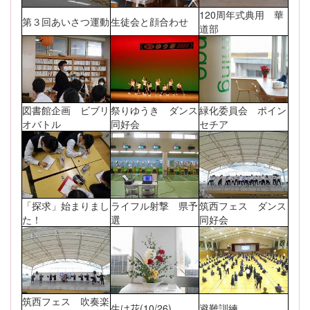
120周年式典用 華
第３回あいさつ運動
生徒会と顔合わせ
道部
図書館企画 ビブリ
祭りゆうき ダンス
緑化委員会 ポイン
オバトル
同好会
セチア
「探求」始まりまし
ライフル射撃 県予
筑西フェス ダンス
た！
選
同好会
筑西フェス 吹奏楽
生け花(10/26)
避難訓練