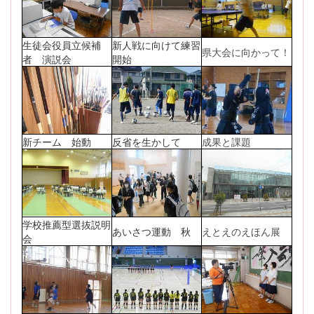
生徒会役員立候補
新人戦に向けて練習
県大会に向かって！
者 演説会
開始
新チーム 始動
反省を生かして
成果と課題
学校推薦型選抜説明
あいさつ運動 秋
えとえのえほん展
会