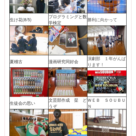
プログラミングと数
生け花(8/5)
勝利に向かって
学検定
演劇部 １年がんば
夏稽古
漫画研究同好会
ります！
文芸部作成 栞 ど
ＷＥＢ ＳＯＵＢＵ
生徒会の思い
うぞ
Ｎ