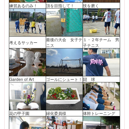
練習あるのみ！
頂を目指して！
技を磨く
最後の大会 女子テ
１・２年チーム 男
考えるサッカー
ニス
子テニス
Garden of Art
ゴールにシュート！
闘 球
花の甲子園
緑化委員様
体幹トレーニング