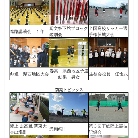
総文祭下館ブロック
全国高校サッカー選
進路講演会 １年
鑑別会
手権茨城大会
春高 県西地区予選
剣道 県西地区大会
生徒会役員 任命式
結果 男女
前期トピックス
陸上 走高跳 関東大
第３回下総陸上競技
弐翔祭!!
会出場!!!
記録会