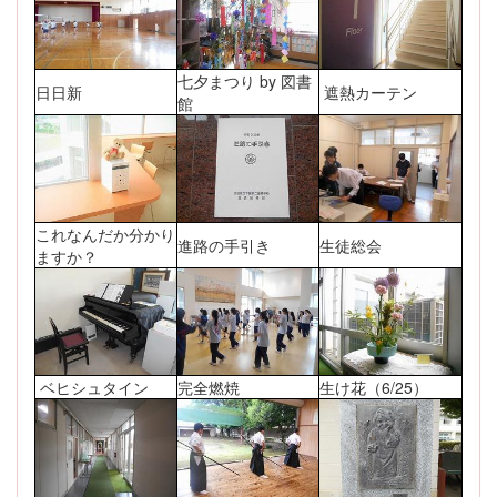
七夕まつり by 図書
日日新
遮熱カーテン
館
これなんだか分かり
進路の手引き
生徒総会
ますか？
ベヒシュタイン
完全燃焼
生け花（6/25）