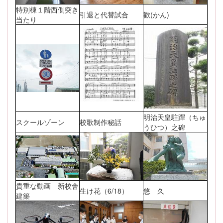
特別棟１階西側突き
引退と代替試合
歡(かん)
当たり
明治天皇駐蹕（ちゅ
スクールゾーン
校歌制作秘話
うひつ）之碑
貴重な動画 新校舎
生け花（6/18）
悠 久
建築