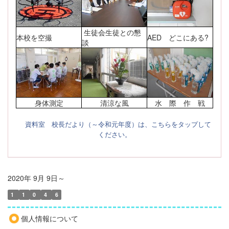
生徒会生徒との懇
本校を空撮
AED どこにある?
談
身体測定
清涼な風
水 際 作 戦
資料室 校長だより（～令和元年度）は、こちらをタップして
ください。
2020年 9月 9日～
1
1
0
4
6
個人情報について