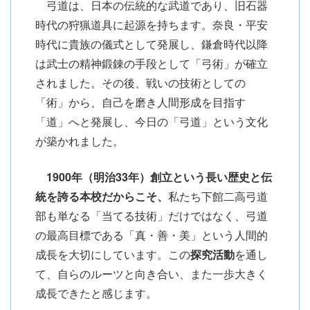
弓道は、日本の伝統的な武道であり、旧石器
時代の狩猟道具に起源を持ちます。奈良・平安
時代に貴族の儀式として発展し、鎌倉時代以降
は武士の精神鍛錬の手段として「弓術」が確立
されました。その後、戦いの技術としての
「術」から、自己を磨き人間形成を目指す
「道」へと発展し、今日の「弓道」という文化
が築かれました。
1900年（明治33年）創立という長い歴史と伝
統を誇る本校だからこそ、
私たち下館二高弓道
部も単なる「当てる技術」だけではなく、弓道
の最高目標である「真・善・美」という人間的
成長を大切にしています。この
探究活動
を通し
て、自らのルーツと向き合い、また一歩大きく
成長できたと感じます。