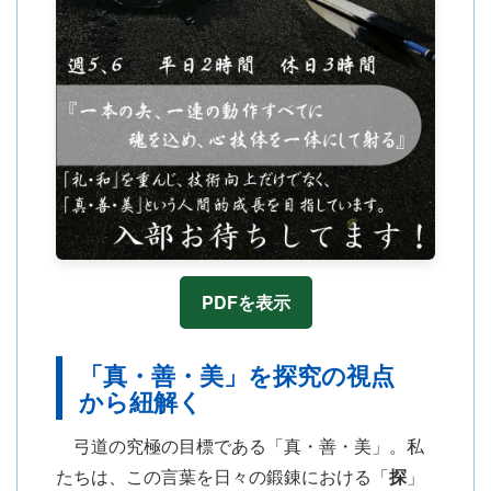
PDFを表示
「真・善・美」を探究の視点
から紐解く
弓道の究極の目標である「真・善・美」。私
たちは、この言葉を日々の鍛錬における「
探
」