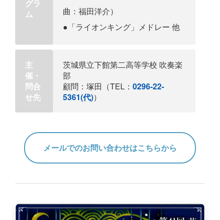
グラ
曲：福田洋介）
ム
●「ライオンキング」メドレー 他
主
茨城県立下館第二高等学校 吹奏楽
催・
部
問合
顧問：塚田（TEL：
0296-22-
せ先
5361(代)
）
メールでのお問い合わせはこちらから