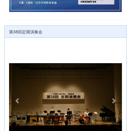
第38回定期演奏会
p
n
r
e
e
x
v
t
i
o
u
s