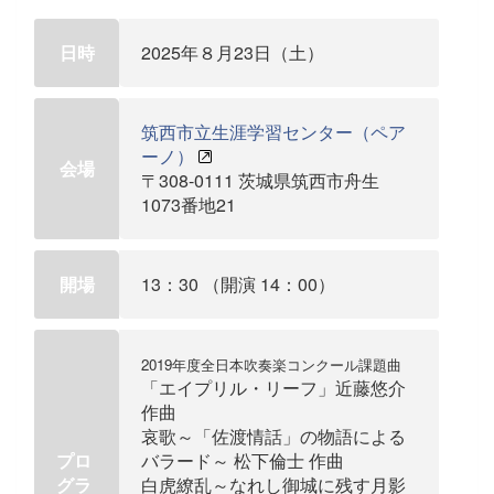
日時
2025年８月23日（土）
筑西市立生涯学習センター（ペア
ーノ）
会場
〒308-0111 茨城県筑西市舟生
1073番地21
開場
13：30 （開演 14：00）
2019年度全日本吹奏楽コンクール課題曲
「エイプリル・リーフ」近藤悠介
作曲
哀歌～「佐渡情話」の物語による
プロ
バラード～ 松下倫士 作曲
グラ
白虎繚乱～なれし御城に残す月影