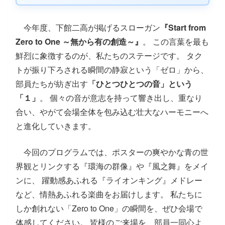
今年度、下館二高が掲げるスローガン
『Start from
Zero to One ～無から有の創造～』
。 この言葉を最も
鮮烈に象徴するのが、私たちのステージです。 タク
トが振り下ろされる瞬間の静寂という「ゼロ」から、
部員たちが紡ぎ出す
「ひとつひとつの音」という
「１」
。 個々の音が意志を持って響き出し、重なり
合い、やがて会場全体を包み込む壮大なハーモニーへ
と進化していきます。
今回のプログラムでは、ポスターの爽やかな青の世
界観とリンクする『環海の群像』や『風之舞』をメイ
ンに、 躍動感あふれる『ライオンキング』メドレー
など、情熱あふれる楽曲をお届けします。 私たちに
しか創れない「Zero to One」の瞬間を、ぜひ会場で
体感してください。 皆様のご来場を、部員一同心よ