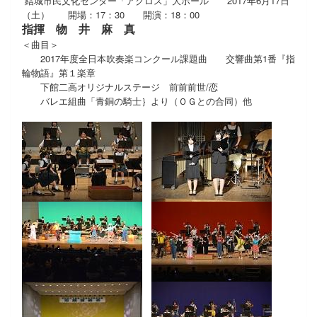
結城市民文化センター「アクロス」大ホール 2017年6月17日
（土）
開場：17：30
開演：18：00
指揮 物 井 麻 真
＜曲目＞
2017年度全日本吹奏楽コンクール課題曲 交響曲第1番『指
輪物語』第１楽章
下館二高オリジナルステージ 前前前世/恋
バレエ組曲「青銅の騎士｝より（ＯＧとの合同）他