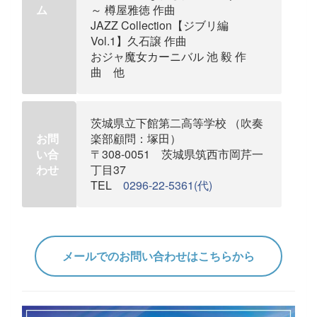
ム
～ 樽屋雅徳 作曲
JAZZ Collection【ジブリ編
Vol.1】久石譲 作曲
おジャ魔女カーニバル 池 毅 作
曲 他
茨城県立下館第二高等学校 （吹奏
お問
楽部顧問：塚田）
い合
〒308-0051 茨城県筑西市岡芹一
わせ
丁目37
TEL
0296-22-5361(代)
メールでのお問い合わせはこちらから