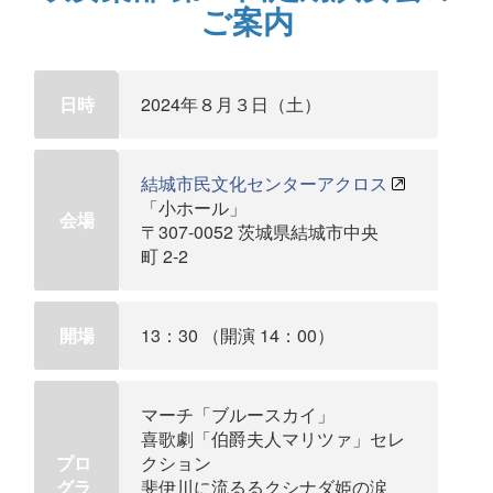
ご案内
日時
2024年８月３日（土）
結城市民文化センターアクロス
「小ホール」
会場
〒307-0052 茨城県結城市中央
町 2-2
開場
13：30 （開演 14：00）
マーチ「ブルースカイ」
喜歌劇「伯爵夫人マリツァ」セレ
プロ
クション
グラ
斐伊川に流るるクシナダ姫の涙