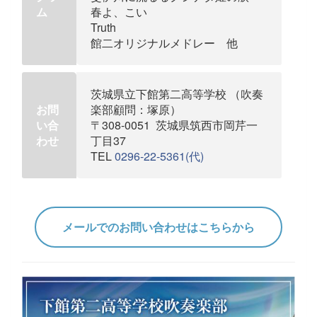
ム
春よ、こい
Truth
館二オリジナルメドレー 他
茨城県立下館第二高等学校 （吹奏
お問
楽部顧問：塚原）
い合
〒308-0051 茨城県筑西市岡芹一
わせ
丁目37
TEL
0296-22-5361(代)
メールでのお問い合わせはこちらから