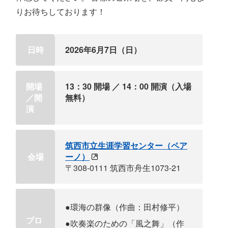
りお待ちしております！
日時
2026年6月7日（日）
開場
13：30 開場 ／ 14：00 開演（入場
／開
無料）
演
筑西市立生涯学習センター（ペア
会場
ーノ）
〒308-0111 筑西市舟生1073-21
●環海の群像（作曲：田村修平）
プロ
●吹奏楽のための「風之舞」（作