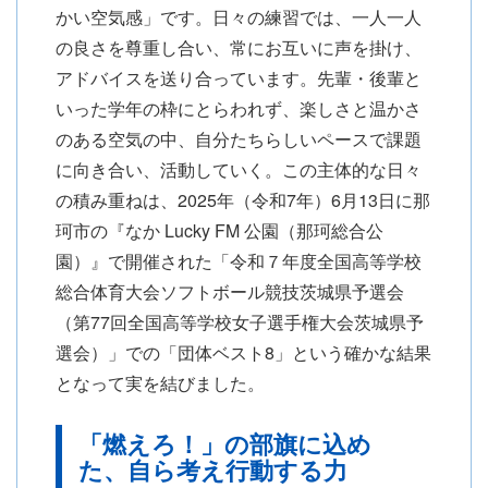
かい空気感」です。日々の練習では、一人一人
の良さを尊重し合い、常にお互いに声を掛け、
アドバイスを送り合っています。先輩・後輩と
いった学年の枠にとらわれず、楽しさと温かさ
のある空気の中、自分たちらしいペースで課題
に向き合い、活動していく。この主体的な日々
の積み重ねは、2025年（令和7年）6月13日に那
珂市の『なか Lucky FM 公園（那珂総合公
園）』で開催された「令和７年度全国高等学校
総合体育大会ソフトボール競技茨城県予選会
（第77回全国高等学校女子選手権大会茨城県予
選会）」での「団体ベスト8」という確かな結果
となって実を結びました。
「燃えろ！」の部旗に込め
た、自ら考え行動する力