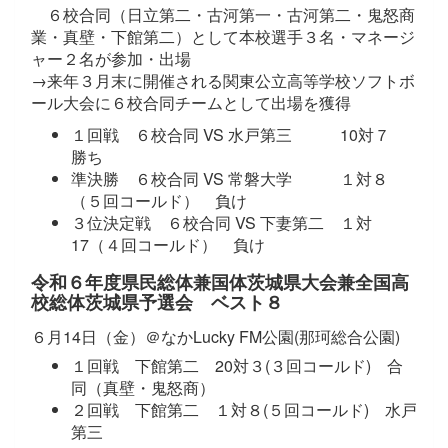
６校合同（日立第二・古河第一・古河第二・鬼怒商
業・真壁・下館第二）として本校選手３名・マネージ
ャー２名が参加・出場
→来年３月末に開催される関東公立高等学校ソフトボ
ール大会に６校合同チームとして出場を獲得
１回戦 ６校合同 VS 水戸第三 10対７
勝ち
準決勝 ６校合同 VS 常磐大学 １対８
（５回コールド） 負け
３位決定戦 ６校合同 VS 下妻第二 １対
17（４回コールド） 負け
令和６年度県民総体兼国体茨城県大会兼全国高
校総体茨城県予選会 ベスト８
６月14日（金）＠なかLucky FM公園(那珂総合公園)
１回戦 下館第二 20対３(３回コールド) 合
同（真壁・鬼怒商）
２回戦 下館第二 １対８(５回コールド) 水戸
第三