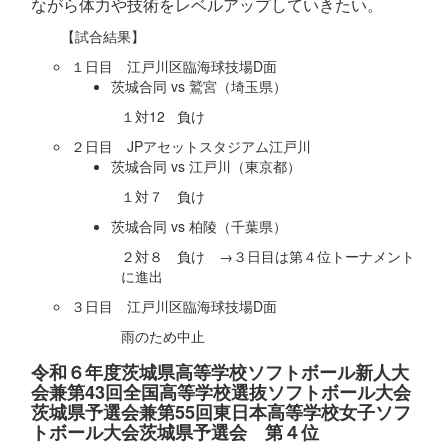
ながら体力や技術をレベルアップしていきたい。
【試合結果】
１日目 江戸川区臨海球技場D面
茨城合同 vs 鷲宮（埼玉県）
１対12 負け
２日目 JPアセットスタジアム江戸川
茨城合同 vs 江戸川（東京都）
１対７ 負け
茨城合同 vs 柏陵（千葉県）
２対８ 負け →３日目は第４位トーナメント
に進出
３日目 江戸川区臨海球技場D面
雨のため中止
令和６年度茨城県高等学校ソフトボール新人大
会兼第43回全国高等学校選抜ソフトボール大会
茨城県予選会兼第55回東日本高等学校女子ソフ
トボール大会茨城県予選会 第４位