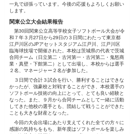
一丸で頑張っています。今後の応援もよろしくお願い
します。
関東公立大会結果報告
第30回関東公立高等学校女子ソフトボール大会が令
和７年３月27日から29日の３日間にわたって東京都
江戸川区のJPアセットスタジアム江戸川、江戸川区
臨海球技場で開催された。本校は茨城県の代表で茨城
合同チーム（日立第二・古河第一・古河第二・鬼怒商
業・真壁・下館第二）として出場し、本校からは選手
２名、マネージャー２名が参加した。
３日間で合計３試合を行い、勝利することはできな
かったが、強豪校と対戦することができ、本校選手の
ソフトボール技術の向上にとって、とても良い経験と
なった。また、９月から合同チームとして一緒に活動
してきた他校の選手とも、団結して戦うことができた
ことも大きな財産となった。
今回の大会出場にあたり支えてくれた全ての方々に
感謝の気持ちをもち、新年度はソフトボールを楽しみ