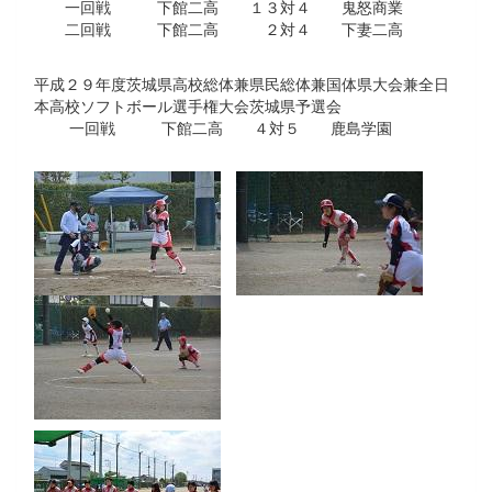
一回戦 下館二高 １３対４ 鬼怒商業
二回戦 下館二高 ２対４ 下妻二高
平成２９年度茨城県高校総体兼県民総体兼国体県大会兼全日
本高校ソフトボール選手権大会茨城県予選会
一回戦 下館二高 ４対５ 鹿島学園